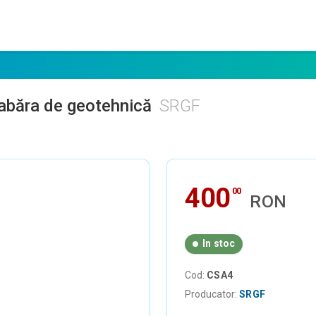
abăra de geotehnică
SRGF
400
00
RON
In stoc
Cod:
CSA4
Producator:
SRGF