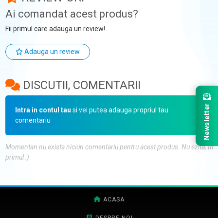
Ai comandat acest produs?
Fii primul care adauga un review!
Adauga un review
DISCUTII, COMENTARII
Newsletter
Intra in contul tau
si vei putea adauga propriul tau
comentariu
Momentan nu exista niciun comentariu pentru acest produs. Nu ezita, fii
primul :)
ACASA
DESPRE NOI