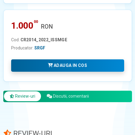
00
1.000
RON
Cod:
CR2014_2022_ISSMGE
Producator:
SRGF
ADAUGA IN COS
Review-uri
Discutii, comentarii
REVIEW-URI