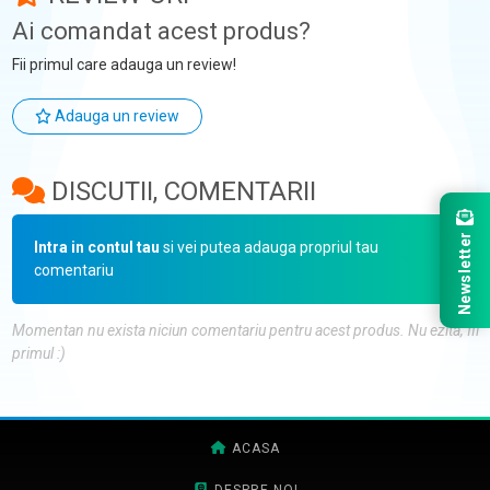
Ai comandat acest produs?
Fii primul care adauga un review!
Adauga un review
DISCUTII, COMENTARII
Newsletter
Intra in contul tau
si vei putea adauga propriul tau
comentariu
Momentan nu exista niciun comentariu pentru acest produs. Nu ezita, fii
primul :)
ACASA
DESPRE NOI