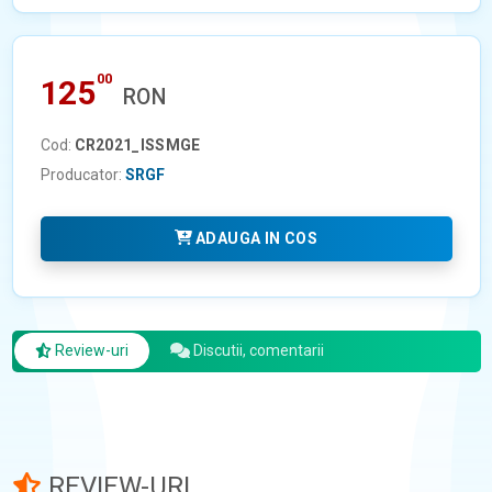
00
125
RON
Cod:
CR2021_ISSMGE
Producator:
SRGF
ADAUGA IN COS
Review-uri
Discutii, comentarii
REVIEW-URI