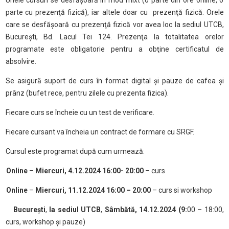
Unele cursuri se desfăşoară în mod mixt (o parte din ore online, o
parte cu prezenţă fizică), iar altele doar cu
prezenţă fizică. Orele
care se desfăşoară cu prezenţă fizică vor avea loc la sediul UTCB,
Bucureşti, Bd. Lacul Tei 124. Prezenţa la totalitatea orelor
programate este obligatorie pentru a obţine certificatul de
absolvire.
Se asigură suport de curs în format digital și pauze de cafea și
prânz (bufet rece, pentru zilele cu prezenta fizica).
Fiecare curs se încheie cu un test de verificare.
Fiecare cursant va încheia un contract de formare cu SRGF.
Cursul este programat după cum urmează:
Online
–
Miercuri, 4.12.2024 16:00- 20:00
– curs
Online
–
Miercuri, 11.12.2024 16:00 – 20:00
– curs si workshop
București
,
la sediul UTCB
,
Sâmbătă, 14.12.2024 (9:
00 – 18:00,
curs, workshop și pauze)