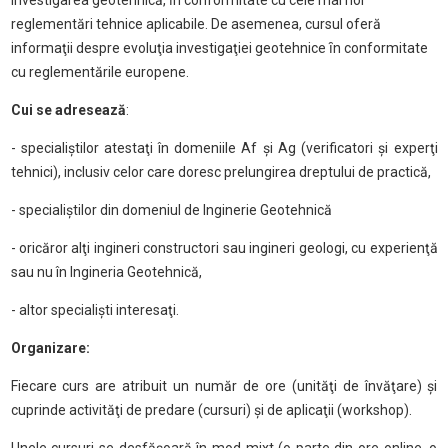
investigarea geotehnică, ȋn conformitate cu cele mai noi
reglementări tehnice aplicabile. De asemenea, cursul oferă
informaţii despre evoluţia investigaţiei geotehnice ȋn conformitate
cu reglementările europene.
Cui se adresează
:
- specialiştilor atestaţi în domeniile Af şi Ag (verificatori şi experţi
tehnici), inclusiv celor care doresc prelungirea dreptului de practică,
- specialiştilor din domeniul de Inginerie Geotehnică
- oricăror alţi ingineri constructori sau ingineri geologi, cu experienţă
sau nu în Ingineria Geotehnică,
- altor specialişti interesaţi.
Organizare:
Fiecare curs are atribuit un număr de ore (unităţi de învăţare) şi
cuprinde activităţi de predare (cursuri) şi de aplicaţii (workshop).