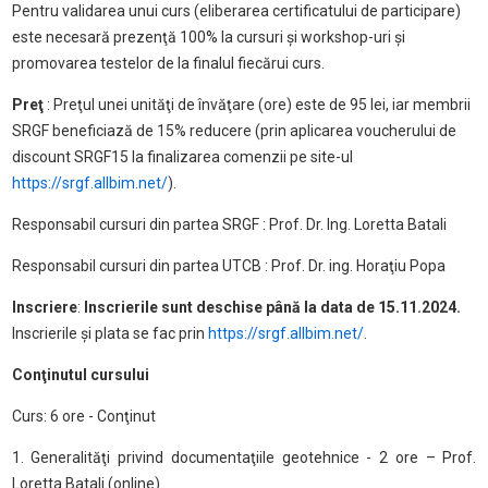
Pentru validarea unui curs (eliberarea certificatului de participare)
este necesară prezenţă 100% la cursuri şi workshop-uri şi
promovarea testelor de la finalul fiecărui curs.
Preţ
: Preţul unei unităţi de învăţare (ore) este de 95 lei, iar membrii
SRGF beneficiază de 15% reducere (prin aplicarea voucherului de
discount SRGF15 la finalizarea comenzii pe site-ul
https://srgf.allbim.net/
).
Responsabil cursuri din partea SRGF : Prof. Dr. Ing. Loretta Batali
Responsabil cursuri din partea UTCB : Prof. Dr. ing. Horaţiu Popa
Inscriere
:
Inscrierile sunt deschise până la data de 15.11.2024.
Inscrierile şi plata se fac prin
https://srgf.allbim.net/
.
Conţinutul cursului
Curs: 6 ore - Conţinut
1. Generalităţi privind documentaţiile geotehnice - 2 ore – Prof.
Loretta Batali (online)